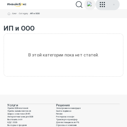
Блог
Category
ИП и ООО
ИП и ООО
В этой категории пока нет статей.
Услуги
Решения
Приём B2B-платежей
Электронная коммерция
Приём онлайн-платежей
SaaS и подписки
Запрос о платеже (RtP)
Ритейл
Интернет-магазин для B2B
Рестораны и кафе
Выставить счёт
Транспорт и трансфер
НДС 2026
Для поставщиков из РБ
Выездные продажи
Страховые компании