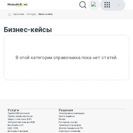
Справочник
Category
Бизнес-кейсы
Бизнес-кейсы
В этой категории справочника пока нет статей.
Услуги
Решения
Приём B2B-платежей
Электронная коммерция
Приём онлайн-платежей
SaaS и подписки
Запрос о платеже (RtP)
Ритейл
Интернет-магазин для B2B
Рестораны и кафе
Выставить счёт
Транспорт и трансфер
НДС 2026
Для поставщиков из РБ
Выездные продажи
Страховые компании