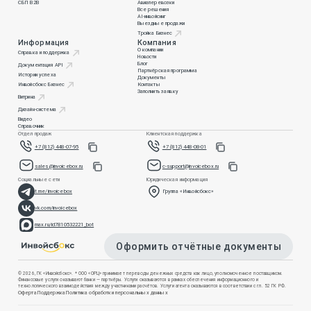
СБП B2B
Авиаперевозки
Все решения
AI-инвойсинг
Выездные продажи
Тройка Бизнес
Информация
Компания
О компании
Справка и поддержка
Новости
Блог
Документация API
Партнёрская программа
Истории успеха
Документы
Инвойсбокс Бизнес
Контакты
Заполнить заявку
Витрина
Дизайн-система
Видео
Справочник
Отдел продаж
Клиентская поддержка
+7 (812) 448-07-95
+7 (812) 448-08-01
sales@invoicebox.ru
c-support@invoicebox.ru
Социальные сети
Юридическая информация
t.me/invoicebox
Группа «Инвойсбокс»
vk.com/invoicebox
max.ru/id7810532221_bot
Оформить отчётные документы
© 2026, ГК «Инвойсбокс». * ООО «ОРЦ» принимает переводы денежных средств как лицо, уполномоченное поставщиком.
Финансовые услуги оказывают банки — партнёры. Услуги оказываются в рамках обеспечения информационного и
технологического взаимодействия между участниками расчётов. Услуги агента оказываются в соответствии с гл. 52 ГК РФ.
Оферта
Поддержка
Политика обработки персональных данных