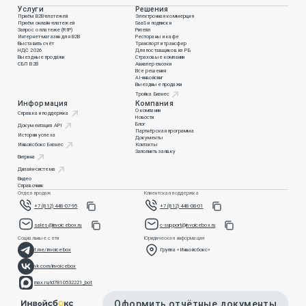
Услуги
Решения
Приём B2B-платежей
Электронная коммерция
Приём онлайн-платежей
SaaS и подписки
Запрос о платеже (RtP)
Ритейл
Интернет-магазин для B2B
Рестораны и кафе
Выставить счёт
Транспорт и трансфер
НДС 2026
Для поставщиков из РБ
Выездные продажи
Страховые компании
СБП B2B
Авиаперевозки
Все решения
AI-инвойсинг
Выездные продажи
Тройка Бизнес
Информация
Компания
О компании
Справка и поддержка
Новости
Блог
Документация API
Партнёрская программа
Истории успеха
Документы
Инвойсбокс Бизнес
Контакты
Заполнить заявку
Витрина
Дизайн-система
Видео
Справочник
Отдел продаж
Клиентская поддержка
+7 (812) 448-07-95
+7 (812) 448-08-01
sales@invoicebox.ru
c-support@invoicebox.ru
Социальные сети
Юридическая информация
t.me/invoicebox
Группа «Инвойсбокс»
vk.com/invoicebox
max.ru/id7810532221_bot
Оформить отчётные документы