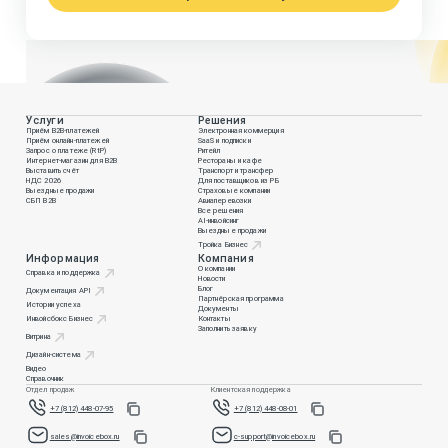
Услуги
Решения
Приём B2B-платежей
Электронная коммерция
Приём онлайн-платежей
SaaS и подписки
Запрос о платеже (RtP)
Ритейл
Интернет-магазин для B2B
Рестораны и кафе
Выставить счёт
Транспорт и трансфер
НДС 2026
Для поставщиков из РБ
Выездные продажи
Страховые компании
СБП B2B
Авиаперевозки
Все решения
AI-инвойсинг
Выездные продажи
Тройка Бизнес
Информация
Компания
О компании
Справка и поддержка
Новости
Блог
Документация API
Партнёрская программа
Истории успеха
Документы
Инвойсбокс Бизнес
Контакты
Заполнить заявку
Витрина
Дизайн-система
Видео
Справочник
Отдел продаж
Клиентская поддержка
+7 (812) 448-07-95
+7 (812) 448-08-01
sales@invoicebox.ru
c-support@invoicebox.ru