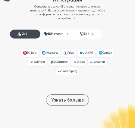
Освободите своих ИТ-специалистов от сложных
интеграций. Наши решения адаптируются под любые
платформы и легко настраиваются под ваши
потребности.
CMS
ERP-system
SDK
+10
+1
+2
1C Bitrix
AdvantShop
Tilda
UMI.CMS
OpenCart
WebAsyst
OSCommerce
CS-Cart
Virtuemart
JoomShopping
Узнать больше