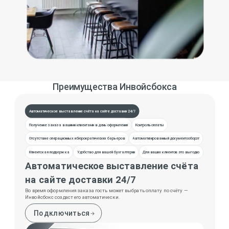
Преимущества Инвойсбокса
Автоматическое выставление счёта на сайте доставки 24/7
Получение заказа вашими клиентами в день оформления
Контроль оплаты
Отсутствие операционных и бюрократических барьеров
Автоматизированный документооборот
Клиентская поддержка
Удобство для вашей бухгалтерии
Для ваших клиентов это выгодно
Автоматическое выставление счёта
на сайте доставки 24/7
Во время оформления заказа гость может выбрать оплату по счёту —
Инвойсбокс создаст его автоматически.
Подключиться