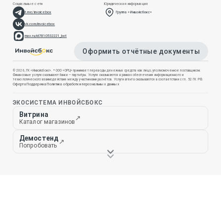
Социальные сети
Юридическая информация
t.me/invoicebox
Группа «Инвойсбокс»
vk.com/invoicebox
max.ru/id7810532221_bot
Оформить отчётные документы
© 2026, ГК «Инвойсбокс». * ООО «ОРЦ» принимает переводы денежных средств как лицо, уполномоченное поставщиком.
Финансовые услуги оказывают банки — партнёры. Услуги оказываются в рамках обеспечения информационного и
технологического взаимодействия между участниками расчётов. Услуги агента оказываются в соответствии с гл. 52 ГК РФ.
Оферта
Поддержка
Политика обработки персональных данных
ЭКОСИСТЕМА ИНВОЙСБОКС
Витрина
↗
Каталог магазинов
Демостенд
↗
Попробовать