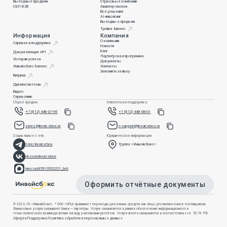
Выездные продажи
Страховые компании
СБП B2B
Авиаперевозки
Все решения
AI-инвойсинг
Выездные продажи
Тройка Бизнес
Информация
Компания
О компании
Справка и поддержка
Новости
Блог
Документация API
Партнёрская программа
Истории успеха
Документы
Инвойсбокс Бизнес
Контакты
Заполнить заявку
Витрина
Дизайн-система
Видео
Справочник
Отдел продаж
Клиентская поддержка
+7 (812) 448-07-95
+7 (812) 448-08-01
sales@invoicebox.ru
c-support@invoicebox.ru
Социальные сети
Юридическая информация
t.me/invoicebox
Группа «Инвойсбокс»
vk.com/invoicebox
max.ru/id7810532221_bot
Оформить отчётные документы
© 2026, ГК «Инвойсбокс». * ООО «ОРЦ» принимает переводы денежных средств как лицо, уполномоченное поставщиком.
Финансовые услуги оказывают банки — партнёры. Услуги оказываются в рамках обеспечения информационного и
технологического взаимодействия между участниками расчётов. Услуги агента оказываются в соответствии с гл. 52 ГК РФ.
Оферта
Поддержка
Политика обработки персональных данных