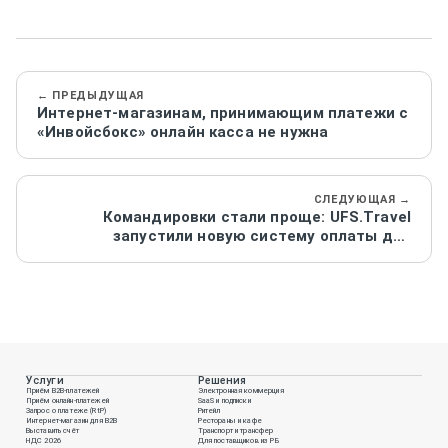
← ПРЕДЫДУЩАЯ
Интернет-магазинам, принимающим платежи с
«Инвойсбокс» онлайн касса не нужна
СЛЕДУЮЩАЯ →
Командировки стали проще: UFS.Travel
запустили новую систему оплаты для
корпоративных клиентов
Услуги
Решения
Приём B2B-платежей
Электронная коммерция
Приём онлайн-платежей
SaaS и подписки
Запрос о платеже (RtP)
Ритейл
Интернет-магазин для B2B
Рестораны и кафе
Выставить счёт
Транспорт и трансфер
НДС 2026
Для поставщиков из РБ