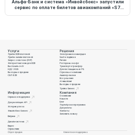
Альфа-Банк и система «Инвойсбокс» запустили
сервис по оплате билетов авиакомпаний «S7»,
«Россия», «Скай Экспресс», «Кубань»
Услуги
Решения
Приём B2B-платежей
Электронная коммерция
Приём онлайн-платежей
SaaS и подписки
Запрос о платеже (RtP)
Ритейл
Интернет-магазин для B2B
Рестораны и кафе
Выставить счёт
Транспорт и трансфер
НДС 2026
Для поставщиков из РБ
Выездные продажи
Страховые компании
СБП B2B
Авиаперевозки
Все решения
AI-инвойсинг
Выездные продажи
Тройка Бизнес
Информация
Компания
О компании
Справка и поддержка
Новости
Блог
Документация API
Партнёрская программа
Истории успеха
Документы
Инвойсбокс Бизнес
Контакты
Заполнить заявку
Витрина
Дизайн-система
Видео
Справочник
Отдел продаж
Клиентская поддержка