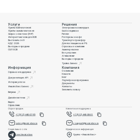
Услуги
Решения
Приём B2B-платежей
Электронная коммерция
Приём онлайн-платежей
SaaS и подписки
Запрос о платеже (RtP)
Ритейл
Интернет-магазин для B2B
Рестораны и кафе
Выставить счёт
Транспорт и трансфер
НДС 2026
Для поставщиков из РБ
Выездные продажи
Страховые компании
СБП B2B
Авиаперевозки
Все решения
AI-инвойсинг
Выездные продажи
Тройка Бизнес
Информация
Компания
О компании
Справка и поддержка
Новости
Блог
Документация API
Партнёрская программа
Истории успеха
Документы
Инвойсбокс Бизнес
Контакты
Заполнить заявку
Витрина
Дизайн-система
Видео
Справочник
Отдел продаж
Клиентская поддержка
+7 (812) 448-07-95
+7 (812) 448-08-01
sales@invoicebox.ru
c-support@invoicebox.ru
Социальные сети
Юридическая информация
t.me/invoicebox
Группа «Инвойсбокс»